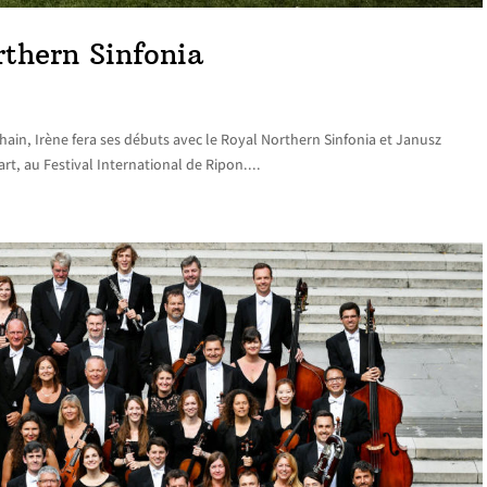
rthern Sinfonia
hain, Irène fera ses débuts avec le Royal Northern Sinfonia et Janusz
t, au Festival International de Ripon....