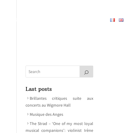
PERTOIRE
À PROPOS
MEDIAS
CONTACT
Last posts
Brillantes critiques suite aux
concerts au Wigmore Hall
Musique des Anges
The Strad – ‘One of my most loyal
musical companions’: violinist Irène