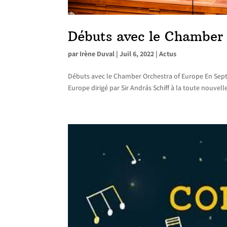
Débuts avec le Chamber 
par
Irène Duval
|
Juil 6, 2022
|
Actus
Débuts avec le Chamber Orchestra of Europe En Sept
Europe dirigé par Sir András Schiff à la toute nouve