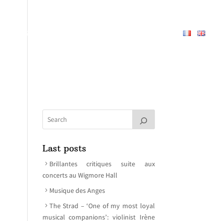
PERTOIRE
À PROPOS
MEDIAS
CONTACT
Last posts
Brillantes critiques suite aux
concerts au Wigmore Hall
Musique des Anges
The Strad – ‘One of my most loyal
musical companions’: violinist Irène