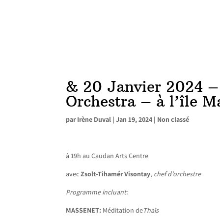
& 20 Janvier 2024 –
Orchestra – à l’île M
par
Irène Duval
|
Jan 19, 2024
|
Non classé
à 19h au Caudan Arts Centre
avec
Zsolt-Tihamér Visontay
,
chef d’orchestre
Programme incluant:
MASSENET:
Méditation de
Thaïs