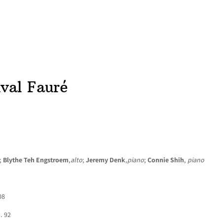
ACCUEIL
NEWS
CONCERTS
DISCOGRAPHIE
RÉ
val Fauré
;
Blythe Teh Engstroem
,
alto
;
Jeremy Denk
,
piano
;
Connie Shih
,
piano
08
. 92