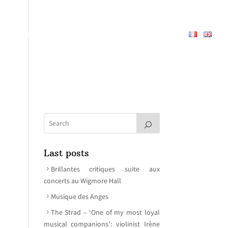
PERTOIRE
À PROPOS
MEDIAS
CONTACT
Last posts
Brillantes critiques suite aux
concerts au Wigmore Hall
Musique des Anges
The Strad – ‘One of my most loyal
musical companions’: violinist Irène