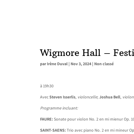
Wigmore Hall – Festi
par
Irène Duval
|
Nov 3, 2024
|
Non classé
à 19h30
Avec
Steven Isserlis
,
violoncelle
;
Joshua Bell
,
violon
Programme incluant:
FAURE:
Sonate pour violon No. 2 en mi mienur Op. 1
SAINT-SAENS:
Trio avec piano No. 2 en mi mineur Op