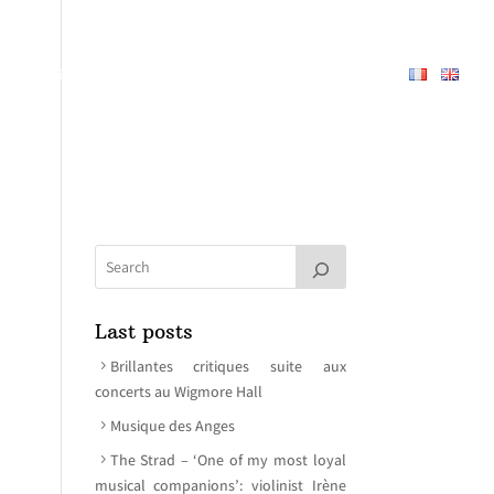
PERTOIRE
À PROPOS
MEDIAS
CONTACT
Last posts
Brillantes critiques suite aux
concerts au Wigmore Hall
Musique des Anges
The Strad – ‘One of my most loyal
musical companions’: violinist Irène