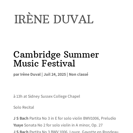
Cambridge Summer
Music Festival
par
Irène Duval
|
Juil 24, 2025
|
Non classé
à 13h at Sidney Sussex College Chapel
Solo Recital
J S Bach
Partita No 3 in E for solo violin BWV1006, Preludio
Ysaye
Sonata No 2 for solo violin in A minor, Op. 27
J S Bach
Partita No 3 BWV 1006, Loure, Gavotte en Rondeau,