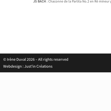
JS BACH
: Chaconne de la Partita No.2 en Ré mineur
© Irène Duval 2026 – All rights reserved
Webdesign : Just’in Créations