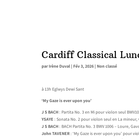
Cardiff Classical Lun
par
Irène Duval
|
Fév 3, 2026
|
Non classé
à 13h Eglwys Dewi Sant
‘My Gaze is ever upon you’
J S BACH
: Partita No. 3 en Mi pour violon seul BWV1
YSAYE
: Sonata No. 2 pour violon seul en La mineur,
J S BACH
: BACH Partita No. 3 BWV 1006 – Loure, Ga
John TAVENER
: ‘My Gaze is ever upon you’ pour vi