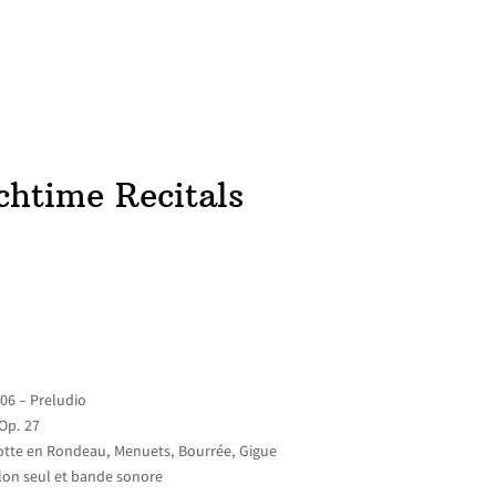
ACCUEIL
NEWS
CONCERTS
DISCOGRAPHIE
RÉ
chtime Recitals
006 – Preludio
 Op. 27
votte en Rondeau, Menuets, Bourrée, Gigue
olon seul et bande sonore