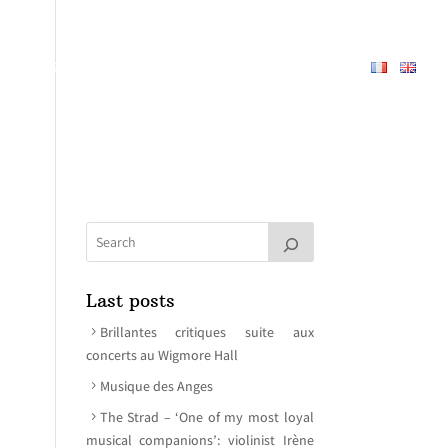
PERTOIRE
À PROPOS
MEDIAS
CONTACT
Last posts
Brillantes critiques suite aux
concerts au Wigmore Hall
Musique des Anges
The Strad – ‘One of my most loyal
musical companions’: violinist Irène