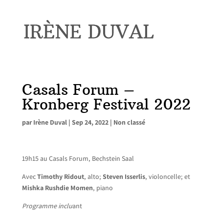
Casals Forum –
Kronberg Festival 2022
par
Irène Duval
|
Sep 24, 2022
|
Non classé
19h15 au Casals Forum, Bechstein Saal
Avec
Timothy Ridout
, alto;
Steven Isserlis
, violoncelle; et
Mishka Rushdie Momen
, piano
Programme inclu
ant