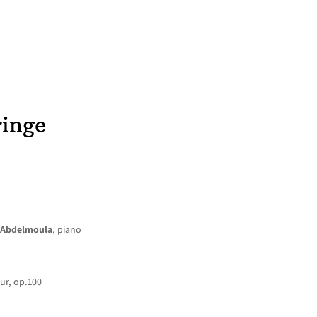
ACCUEIL
NEWS
CONCERTS
DISCOGRAPHIE
RÉ
ringe
 Abdelmoula
, piano
ur, op.100