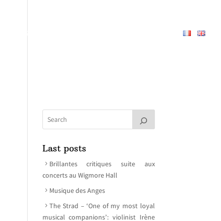
PERTOIRE
À PROPOS
MEDIAS
CONTACT
Last posts
Brillantes critiques suite aux
concerts au Wigmore Hall
Musique des Anges
The Strad – ‘One of my most loyal
musical companions’: violinist Irène