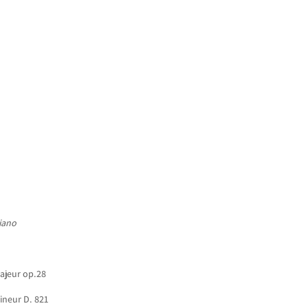
ACCUEIL
NEWS
CONCERTS
DISCOGRAPHIE
RÉ
iano
ajeur op.28
ineur D. 821