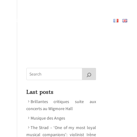
PERTOIRE
À PROPOS
MEDIAS
CONTACT
Last posts
Brillantes critiques suite aux
concerts au Wigmore Hall
Musique des Anges
The Strad – ‘One of my most loyal
musical companions’: violinist Irène