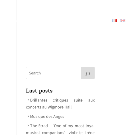
PERTOIRE
À PROPOS
MEDIAS
CONTACT
Last posts
Brillantes critiques suite aux
concerts au Wigmore Hall
Musique des Anges
The Strad – ‘One of my most loyal
musical companions’: violinist Irène