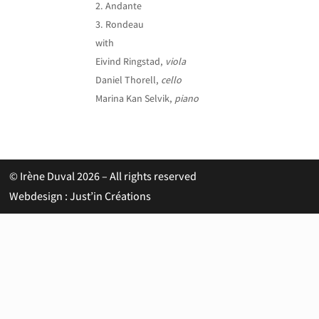
Andante
Rondeau
with
Eivind Ringstad,
viola
Daniel Thorell,
cello
Marina Kan Selvik,
piano
© Irène Duval 2026 – All rights reserved
Webdesign : Just’in Créations