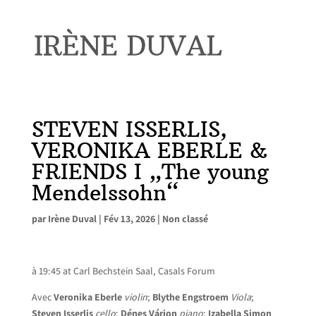
STEVEN ISSERLIS,
VERONIKA EBERLE &
FRIENDS I „The young
Mendelssohn“
par
Irène Duval
|
Fév 13, 2026
|
Non classé
à 19:45 at Carl Bechstein Saal, Casals Forum
Avec
Veronika Eberle
violin
;
Blythe Engstroem
Viola
;
Steven Isserlis
cello
;
Dénes Várjon
piano
;
Izabella Simon