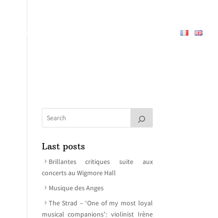
PERTOIRE
À PROPOS
MEDIAS
CONTACT
Last posts
Brillantes critiques suite aux
concerts au Wigmore Hall
Musique des Anges
The Strad – ‘One of my most loyal
musical companions’: violinist Irène