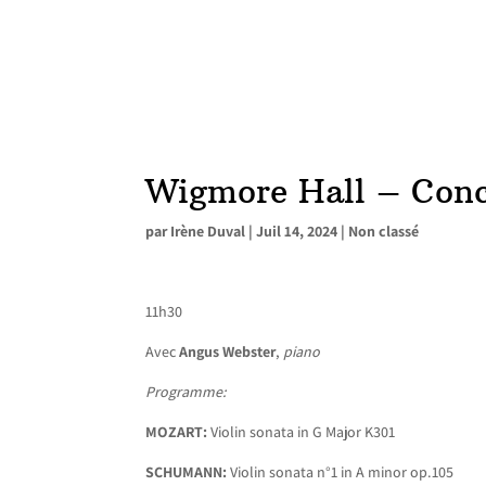
Wigmore Hall – Conc
par
Irène Duval
|
Juil 14, 2024
|
Non classé
11h30
Avec
Angus Webster
,
piano
Programme:
MOZART:
Violin sonata in G Major K301
SCHUMANN:
Violin sonata n°1 in A minor op.105