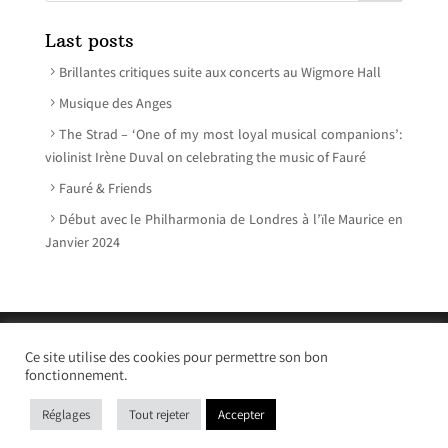
Last posts
Brillantes critiques suite aux concerts au Wigmore Hall
Musique des Anges
The Strad – ‘One of my most loyal musical companions’:
violinist Irène Duval on celebrating the music of Fauré
Fauré & Friends
Début avec le Philharmonia de Londres à l’ïle Maurice en
Janvier 2024
© Irène Duval 2026 – All rights reserved
Ce site utilise des cookies pour permettre son bon
Webdesign : Just’in Créations
fonctionnement.
Réglages
Tout rejeter
Accepter