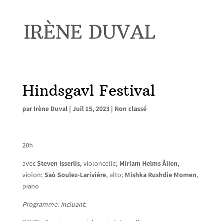
Hindsgavl Festival
par
Irène Duval
|
Juil 15, 2023
|
Non classé
20h
avec
Steven Isserlis
, violoncelle;
Miriam Helms Ålien
,
violon;
Saò Soulez-Larivière
, alto;
Mishka Rushdie Momen
,
piano
Programme: incluant
: