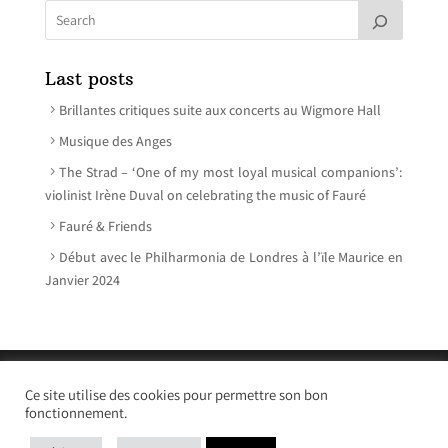
Last posts
Brillantes critiques suite aux concerts au Wigmore Hall
Musique des Anges
The Strad – ‘One of my most loyal musical companions’:
violinist Irène Duval on celebrating the music of Fauré
Fauré & Friends
Début avec le Philharmonia de Londres à l’ïle Maurice en
Janvier 2024
© Irène Duval 2026 – All rights reserved
Ce site utilise des cookies pour permettre son bon
Webdesign : Just’in Créations
fonctionnement.